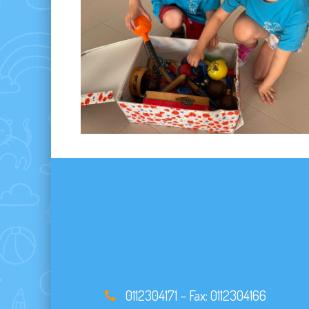
0112304171
– Fax:
0112304166