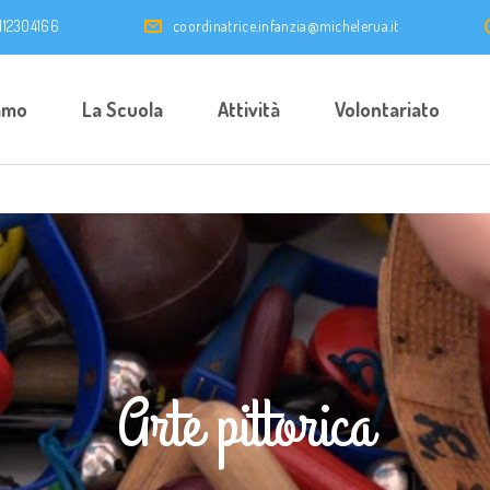
0112304166
coordinatrice.infanzia@michelerua.it
amo
La Scuola
Attività
Volontariato
Arte pittorica