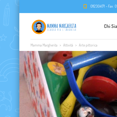
0112304171 – Fax: 
Chi Si
Mamma Margherita
>
Attività
>
Arte pittorica