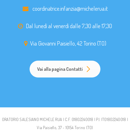
coordinatrice.infanzia@michelerua.it
Dal lunedì al venerdì dalle 7,30 alle 17,30
Via Giovanni Paisiello, 42 Torino (TO)
Vai alla pagina Contatti
ORATORIO SALESIANO MICHELE RUA | C.F. 01802240018 | P.I. IT01802240018 |
Via Paisiello, 37 - 10154 Torino (TO)