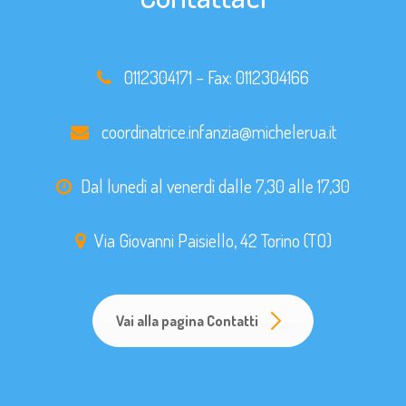
0112304171
– Fax:
0112304166
coordinatrice.infanzia@michelerua.it
Dal lunedì al venerdì dalle 7,30 alle 17,30
Via Giovanni Paisiello, 42 Torino (TO)
Vai alla pagina Contatti