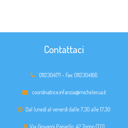
Contattaci
0112304171
– Fax:
0112304166
coordinatrice.infanzia@michelerua.it
Dal lunedì al venerdì dalle 7,30 alle 17,30
Via Giovanni Paisiello, 42 Torino (TO)