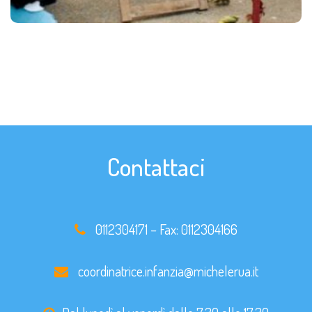
Contattaci
0112304171
– Fax:
0112304166
coordinatrice.infanzia@michelerua.it