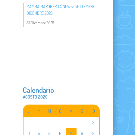
MAMMA MARGHERITA NEWS: SETTEMBRE-
DICEMBRE 2025
23 Dicembre 2025
Calendario
AGOSTO 2026
L
M
M
G
V
S
D
1
2
3
4
5
6
7
8
9