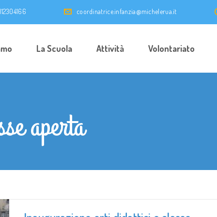
0112304166
coordinatrice.infanzia@michelerua.it
amo
La Scuola
Attività
Volontariato
sse aperta