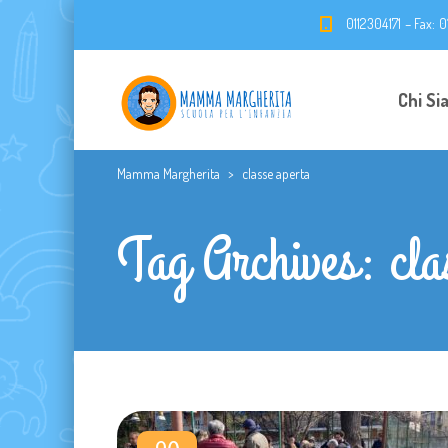
0112304171 – Fax: 
Chi Si
Mamma Margherita
>
classe aperta
Tag Archives: cla