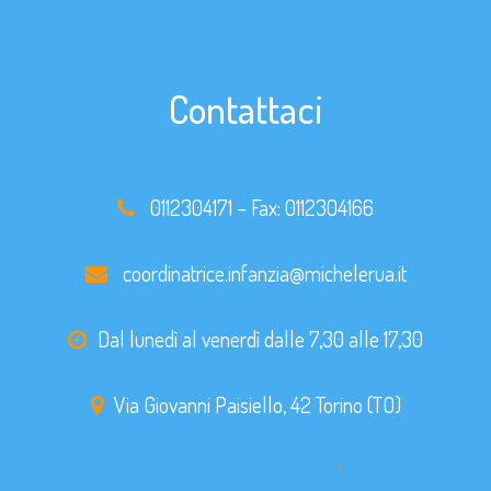
Contattaci
0112304171
– Fax:
0112304166
coordinatrice.infanzia@michelerua.it
Dal lunedì al venerdì dalle 7,30 alle 17,30
Via Giovanni Paisiello, 42 Torino (TO)
Vai alla pagina Contatti