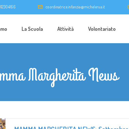
0112304166
coordinatrice.infanzia@michelerua.it
amo
La Scuola
Attività
Volontariato
amma Margherita News