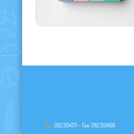
0112304171
– Fax:
0112304166