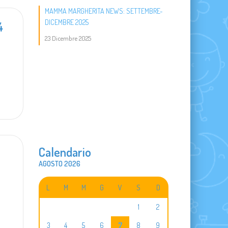
MAMMA MARGHERITA NEWS: SETTEMBRE-
DICEMBRE 2025
4
23 Dicembre 2025
Calendario
AGOSTO 2026
L
M
M
G
V
S
D
1
2
3
4
5
6
7
8
9