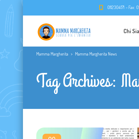
0112304171 – Fax: 
Chi Si
Mamma Margherita
>
Mamma Margherita News
Tag Archives: M