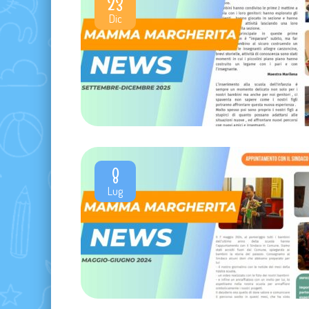
23
Dic
8
Lug