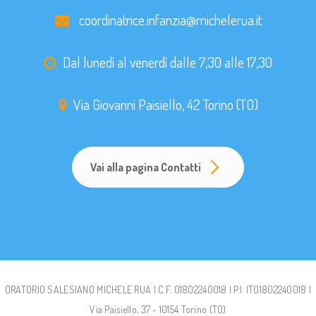
coordinatrice.infanzia@michelerua.it
Dal lunedì al venerdì dalle 7,30 alle 17,30
Via Giovanni Paisiello, 42 Torino (TO)
Vai alla pagina Contatti
ORATORIO SALESIANO MICHELE RUA | C.F. 01802240018 | P.I. IT01802240018 |
Via Paisiello, 37 - 10154 Torino (TO)