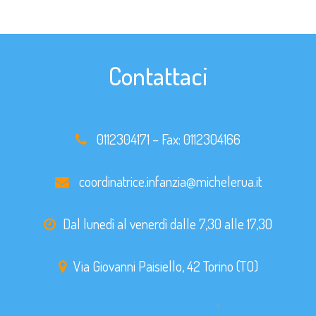
Contattaci
0112304171
– Fax:
0112304166
coordinatrice.infanzia@michelerua.it
Dal lunedì al venerdì dalle 7,30 alle 17,30
Via Giovanni Paisiello, 42 Torino (TO)
Vai alla pagina Contatti