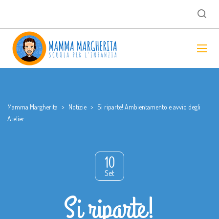
Mamma Margherita
>
Notizie
>
Si riparte! Ambientamento e avvio degli
Atelier
10
Set
Si riparte!