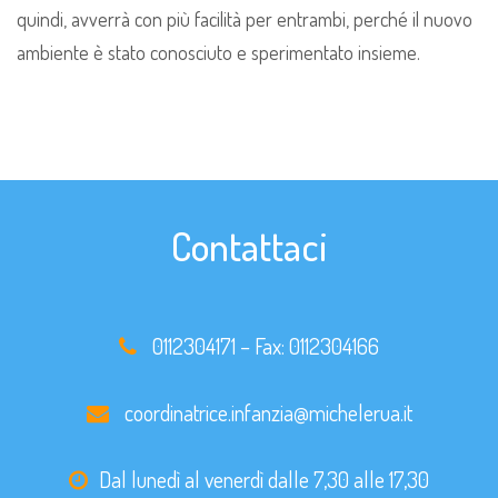
quindi, avverrà con più facilità per entrambi, perché il nuovo
ambiente è stato conosciuto e sperimentato insieme.
Contattaci
0112304171
– Fax:
0112304166
coordinatrice.infanzia@michelerua.it
Dal lunedì al venerdì dalle 7,30 alle 17,30