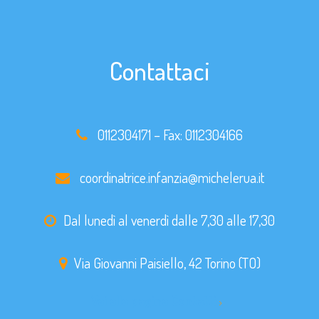
Contattaci
0112304171
– Fax:
0112304166
coordinatrice.infanzia@michelerua.it
Dal lunedì al venerdì dalle 7,30 alle 17,30
Via Giovanni Paisiello, 42 Torino (TO)
Vai alla pagina Contatti