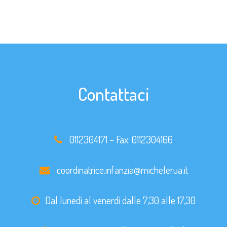
Contattaci
0112304171
– Fax:
0112304166
coordinatrice.infanzia@michelerua.it
Dal lunedì al venerdì dalle 7,30 alle 17,30